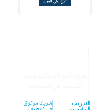
اطّلع على المزيد
تعزيز الشركات بالموهبة و 
التدريب في السعودية
شريك موثوق
التدريب
في توظيف
المؤسسي