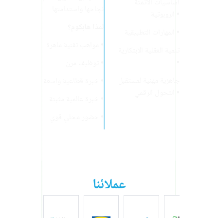
أساسيات الأتمتة
نجاحها واستدامتها
الروبوتية •
لمذا
هابكوم؟
المهارات التطبيقية •
مواهب تقنية ماهرة •
تنمية العقلية الابتكارية
•
توظيف مرن •
جاهزية مهنية لمستقبل
خبرة قطاعية واسعة •
التحول الرقمي •
خبرة عالمية مثبتة •
حضور محلي قوي •
عملائنا