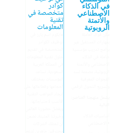
كوادر
في الذكاء
متخصصة في
الاصطناعي
تقنية
والأتمتة
المعلومات
الروبوتية
مكّن قواك العاملة
هابكوم اسم بارز في
بمهارات المستقبل عبر
توظيف الكوادر
برامج تدريب مؤسسية
المتخصصة في تقديم
شاملة في الذكاء
حلول تقنية المعلومات
الاصطناعي والأتمتة
في المملكة العربية
الروبوتية، مصممة لسد
السعودية. نساعد
الفجوات المعرفية
المؤسسات بمختلف
وتسريع التحول الرقمي
أحجامها وقطاعاتها على
إيجاد المواهب التقنية
:يشمل منهجنا العناصر
الأنسب لاحتياجاتها.
التالية
وبفضل حضورنا العالمي
أساسيات الذكاء
وخبرتنا المثبتة، نضمن
الاصطناعي •
أن تمتلك الشركات
محترفين ماهرين لدعم