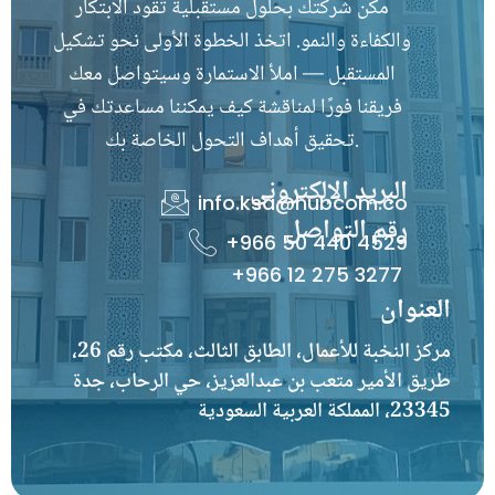
مكّن شركتك بحلول مستقبلية تقود الابتكار
والكفاءة والنمو. اتخذ الخطوة الأولى نحو تشكيل
المستقبل — املأ الاستمارة وسيتواصل معك
فريقنا فورًا لمناقشة كيف يمكننا مساعدتك في
تحقيق أهداف التحول الخاصة بك.
البريد الإلكتروني
info.ksa@hubcom.co
رقم التواصل
+966 50 440 4529
+966 12 275 3277
العنوان
مركز النخبة للأعمال، الطابق الثالث، مكتب رقم 26،
طريق الأمير متعب بن عبدالعزيز، حي الرحاب، جدة
23345، المملكة العربية السعودية