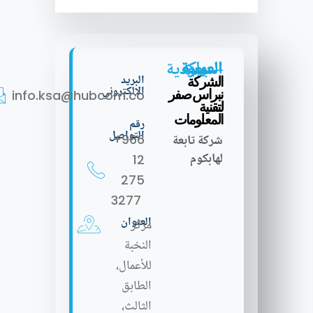
المملكة العربية السعودية – جدة
البريد
الشركة
الإلكتروني
نبراس صفر
info.ksa@hubcom.co
لتقنية
المعلومات
رقم
التواصل
شركة تابعة
+966
لهابكوم
12
275
3277
العنوان
مركز
النخبة
للأعمال،
الطابق
الثالث،