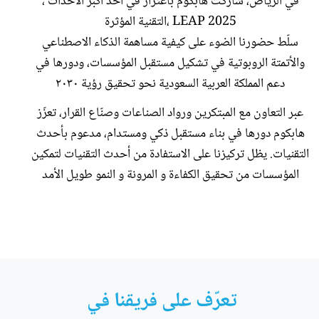
، في الرياض، شاركت هابكوم باعتزاز في أحد أكبر الأحداث
التقنية المؤثرة، LEAP 2025
سلّط حضورنا الضوء على كيفية مساهمة الذكاء الاصطناعي
والأتمتة الروبوتية في تشكيل مستقبل المؤسسات، ودورها في
دعم المملكة العربية السعودية نحو تحقيق رؤية ٢٠٣٠
عبر التعاون مع المبتكرين ورواد الصناعات وصنّاع القرار، تعزّز
هابكوم دورها في بناء مستقبل ذكي ومستدام، مدعوم بأحدث
التقنيات. يظل تركيزنا على الاستفادة من أحدث التقنيات لتمكين
المؤسسات من تحقيق الكفاءة و المرونة و النمو طويل الأمد
تعرّف على فريقنا في 